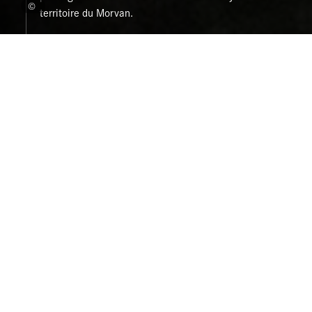
©
territoire du Morvan.
Rendez-vous annuel, assidûment
suivi par les acteurs du territoire, les
Entretiens de Bibracte-Morvan
rythment les réflexions sur l’avenir
du Grand Site et plus largement du
Morvan, depuis le milieu des années
2000.